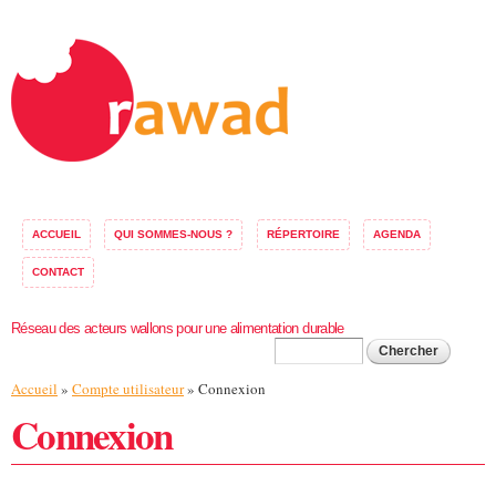
Aller au
contenu
principal
ACCUEIL
QUI SOMMES-NOUS ?
RÉPERTOIRE
AGENDA
CONTACT
Réseau des acteurs wallons pour une alimentation durable
Formulaire de
Chercher
Vous êtes ici
Accueil
»
Compte utilisateur
» Connexion
recherche
Connexion