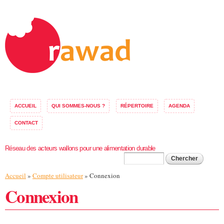
Aller au
contenu
principal
ACCUEIL
QUI SOMMES-NOUS ?
RÉPERTOIRE
AGENDA
CONTACT
Réseau des acteurs wallons pour une alimentation durable
Formulaire de
Chercher
Vous êtes ici
Accueil
»
Compte utilisateur
» Connexion
recherche
Connexion