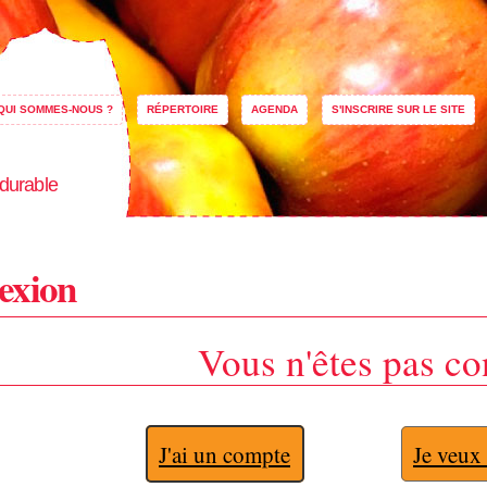
Aller au
contenu
principal
QUI SOMMES-NOUS ?
RÉPERTOIRE
AGENDA
S'INSCRIRE SUR LE SITE
 durable
exion
Vous n'êtes pas co
J'ai un compte
Je veux