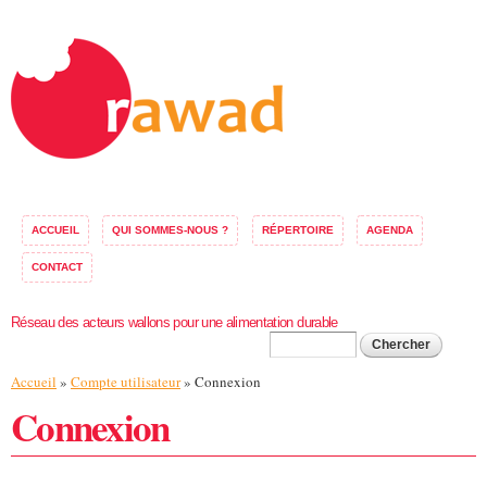
Aller au
contenu
principal
ACCUEIL
QUI SOMMES-NOUS ?
RÉPERTOIRE
AGENDA
CONTACT
Réseau des acteurs wallons pour une alimentation durable
Formulaire de
Chercher
Vous êtes ici
Accueil
»
Compte utilisateur
» Connexion
recherche
Connexion