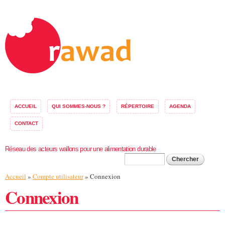
Aller au
contenu
principal
ACCUEIL
QUI SOMMES-NOUS ?
RÉPERTOIRE
AGENDA
CONTACT
Réseau des acteurs wallons pour une alimentation durable
Formulaire de
Chercher
Vous êtes ici
Accueil
»
Compte utilisateur
» Connexion
recherche
Connexion