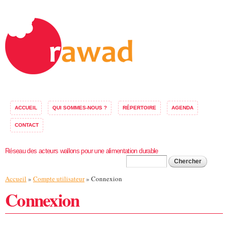
Aller au
contenu
principal
ACCUEIL
QUI SOMMES-NOUS ?
RÉPERTOIRE
AGENDA
CONTACT
Réseau des acteurs wallons pour une alimentation durable
Formulaire de
Chercher
Vous êtes ici
Accueil
»
Compte utilisateur
» Connexion
recherche
Connexion