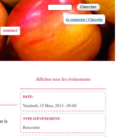
Formulaire de
Chercher
recherche
Se connecter / S'inscrire
CONTACT
Afficher tous les événements
DATE:
Vendredi, 15 Mars, 2013 - 09:00
TYPE D'ÉVÉNEMENT:
ar la
Rencontre