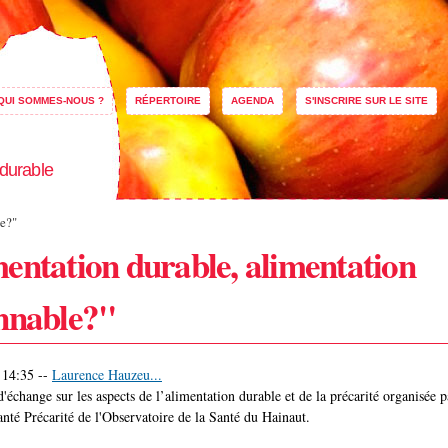
Aller au
contenu
principal
QUI SOMMES-NOUS ?
RÉPERTOIRE
AGENDA
S'INSCRIRE SUR LE SITE
 durable
le?"
entation durable, alimentation
nnable?"
 14:35
--
Laurence Hauzeu...
'échange sur les aspects de l’alimentation durable et de la précarité organisée p
nté Précarité de l'Observatoire de la Santé du Hainaut.