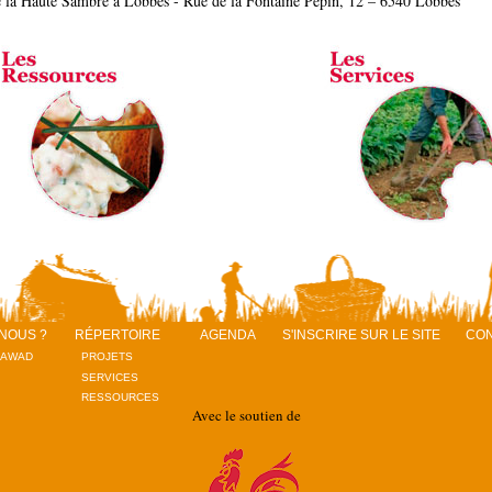
de la Haute Sambre à Lobbes - Rue de la Fontaine Pépin, 12 – 6540 Lobbes
NOUS ?
RÉPERTOIRE
AGENDA
S'INSCRIRE SUR LE SITE
CO
RAWAD
PROJETS
SERVICES
RESSOURCES
Avec le soutien de