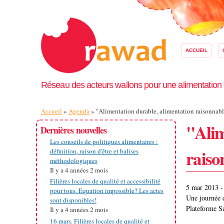
ACCUEIL
Réseau des acteurs wallons pour une alimentation
Vous êtes ici
Accueil
»
Agenda
» "Alimentation durable, alimentation raisonnab
"Alim
Dernières nouvelles
Les conseils de politiques alimentaires :
raiso
définition, raison d'être et balises
méthodologiques
Il y a
4 années 2 mois
Filières locales de qualité et accessibilité
5 mar 2013 -
pour tous. Equation impossible? Les actes
Une journée d
sont disponibles!
Plateforme Sa
Il y a
4 années 2 mois
16 mars. Filières locales de qualité et