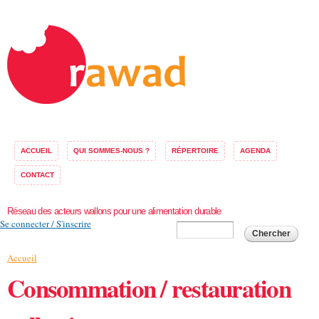
Aller au
contenu
principal
ACCUEIL
QUI SOMMES-NOUS ?
RÉPERTOIRE
AGENDA
CONTACT
Réseau des acteurs wallons pour une alimentation durable
Se connecter / S'inscrire
Formulaire de
Chercher
recherche
Vous êtes ici
Accueil
Consommation / restauration