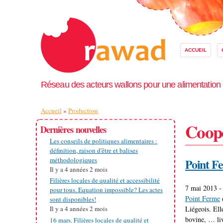
ACCUEIL
Réseau des acteurs wallons pour une alimentation
Vous êtes ici
Accueil
»
Production
Coopé
Dernières nouvelles
Les conseils de politiques alimentaires :
définition, raison d'être et balises
Point F
méthodologiques
Il y a
4 années 2 mois
Filières locales de qualité et accessibilité
7 mai 2013 -
pour tous. Equation impossible? Les actes
Point Ferme
e
sont disponibles!
Liégeois. Ell
Il y a
4 années 2 mois
bovine, … liv
16 mars. Filières locales de qualité et