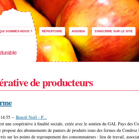
Aller au
contenu
principal
QUI SOMMES-NOUS ?
RÉPERTOIRE
AGENDA
S'INSCRIRE SUR LE SITE
 durable
rative de producteurs
erme
 14:55
--
Benoît Noël - P...
st une coopérative à finalité sociale, créée avec le soutien du GAL Pays des C
e propose des abonnements de paniers de produits issus des fermes du Condroz li
rés sur les points de regroupement des consommateurs : lieu de travail, associati