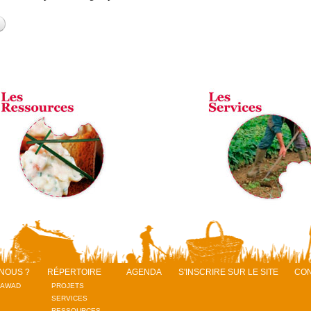
de point ferme
NOUS ?
RÉPERTOIRE
AGENDA
S'INSCRIRE SUR LE SITE
CO
RAWAD
PROJETS
SERVICES
RESSOURCES