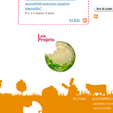
accessibilité pour tous: équation
impossible?
lire la suite
Il y a
4 années 4 mois
Fil RSS
ACCUEIL
QUI SOMMES-
MEMBRES DU 
NOS ACTIONS