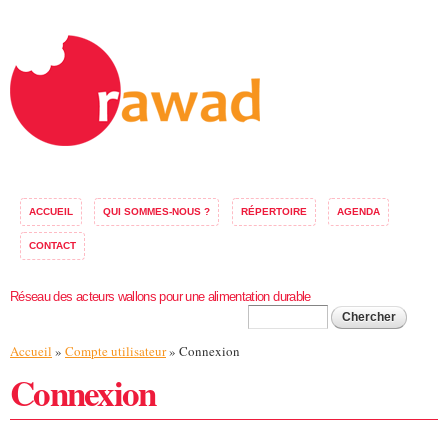
Aller au
contenu
principal
ACCUEIL
QUI SOMMES-NOUS ?
RÉPERTOIRE
AGENDA
CONTACT
Réseau des acteurs wallons pour une alimentation durable
Formulaire de
Chercher
Vous êtes ici
Accueil
»
Compte utilisateur
» Connexion
recherche
Connexion