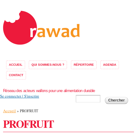
Aller au
contenu
principal
ACCUEIL
QUI SOMMES-NOUS ?
RÉPERTOIRE
AGENDA
CONTACT
Réseau des acteurs wallons pour une alimentation durable
Se connecter / S'inscrire
Formulaire de
Chercher
recherche
Vous êtes ici
Accueil
» PROFRUIT
PROFRUIT