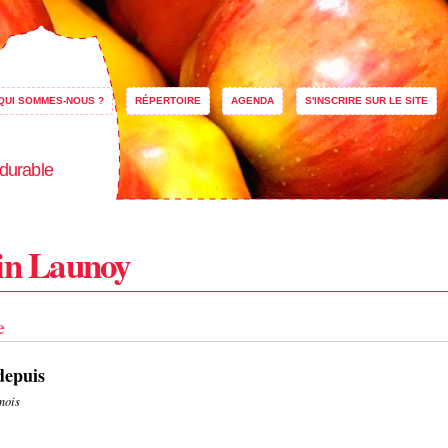
Aller au
contenu
principal
QUI SOMMES-NOUS ?
RÉPERTOIRE
AGENDA
S'INSCRIRE SUR LE SITE
 durable
in Launoy
e
epuis
mois