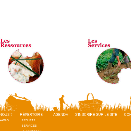
NOUS ?
RÉPERTOIRE
AGENDA
S'INSCRIRE SUR LE SITE
CO
RAWAD
PROJETS
SERVICES
RESSOURCES