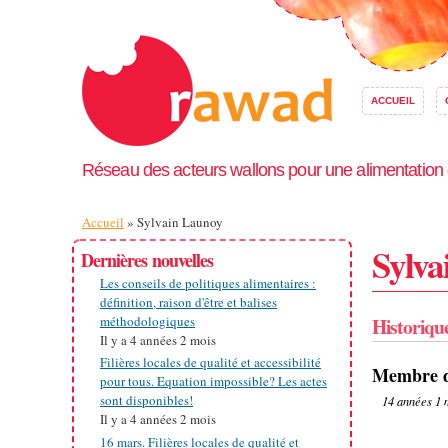
ACCUEIL
Réseau des acteurs wallons pour une alimentation
Vous êtes ici
Accueil
» Sylvain Launoy
Sylva
Dernières nouvelles
Les conseils de politiques alimentaires :
définition, raison d'être et balises
Historiqu
méthodologiques
Il y a
4 années 2 mois
Filières locales de qualité et accessibilité
Membre d
pour tous. Equation impossible? Les actes
sont disponibles!
14 années 1 
Il y a
4 années 2 mois
16 mars. Filières locales de qualité et